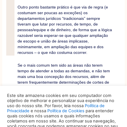
Outro ponto bastante prático é que via de regra (e
costumam ser poucas as exceções) os
departamentos jurídicos “tradicionais” sempre
tiveram que lutar por recursos, de tempo, de
pessoas/equipe e de dinheiro, de forma que a lógica
razoável seria esperar-se que qualquer ampliação
de escopo e união de áreas implicasse,
minimamente, em ampliação das equipes e dos
recursos – o que não costuma ocorrer.
Se o mais comum tem sido as áreas não terem
tempo de atender a todas as demandas, e não tem
mais uma boa concepção dos recursos, além de
terem frequentemente determinações de cortes de
pessoal e de orçamento, sem contar que por vezes
são forçadas a “internalizar” áreas e temas antes
Este site armazena cookies em seu computador com
terceirizados; para os quais nem sempre conseguem
objetivo de melhorar e personalizar sua experiência no
apoio para formação, especialização e mesmo
uso do nosso site. Por favor, leia nossa
Política de
recursos de forma geral.
Privacidade
e nossa
Política de Cookies
para entender
quais cookies nós usamos e quais informações
coletamos em nosso site. Ao continuar sua navegação,
Pontuamos ainda que tem sido frequente a
você concorda que podemos armazenar cookies no seu