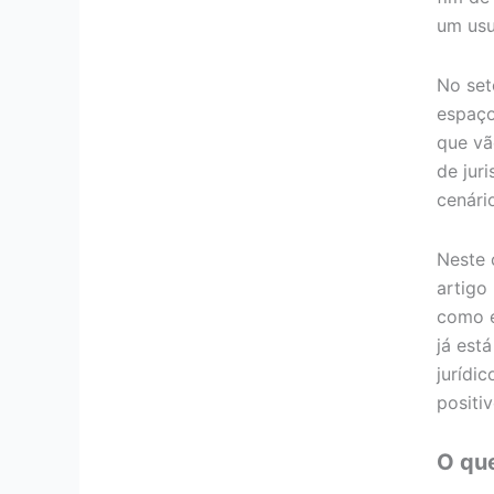
um usu
No set
espaço
que vã
de jur
cenári
Neste 
artigo
como e
já est
jurídi
positi
O qu