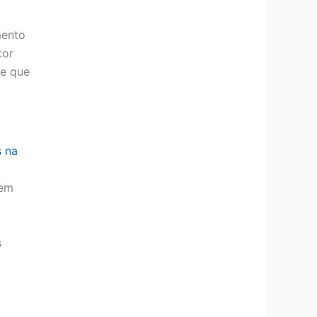
mento
tor
le que
s na
 em
s