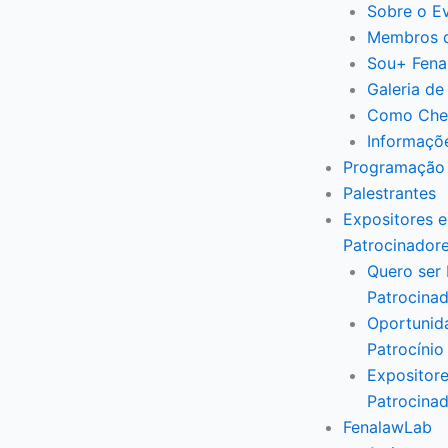
Sobre o E
Membros 
Sou+ Fena
Galeria de
Como Che
Informaçõ
Programação
Palestrantes
Expositores e
Patrocinador
Quero ser 
Patrocina
Oportunid
Patrocínio
Expositore
Patrocina
FenalawLab