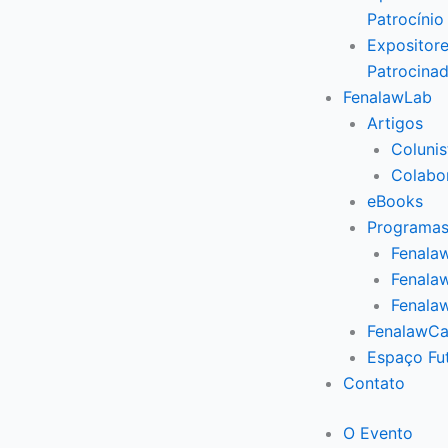
Patrocínio
Expositore
Patrocina
FenalawLab
Artigos
Colunis
Colabo
eBooks
Programas
Fenalaw
Fenalaw
Fenala
FenalawCa
Espaço Fu
Contato
O Evento