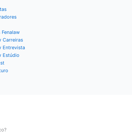
tas
radores
 Fenalaw
 Carreiras
 Entrevista
w Estúdio
st
turo
co?