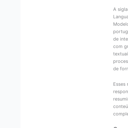
A sigl
Langua
Model
portug
de inte
com g
textua
proces
de for
Esses 
respon
resumi
conteú
comple