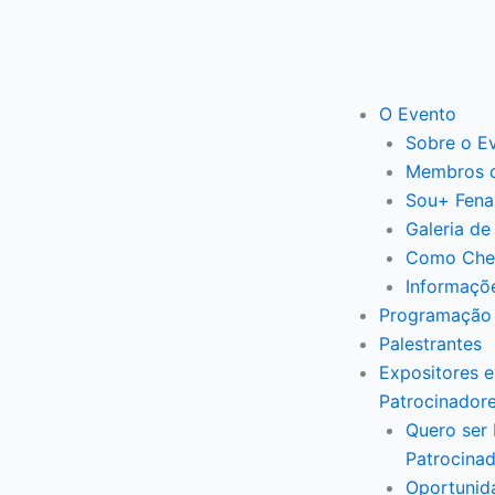
Ir
para
o
conteúdo
O Evento
Sobre o E
Membros 
Sou+ Fena
Galeria de
Como Che
Informaçõ
Programação
Palestrantes
Expositores e
Patrocinador
Quero ser 
Patrocina
Oportunid