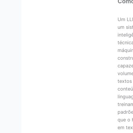
Como 
Um LL
um sis
intelig
técnic
máquin
constr
capaze
volume
textos
conteú
lingua
treina
padrõe
que o 
em tex