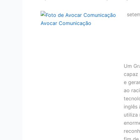
sete
Avocar Comunicação
Um Gr
capaz 
e gera
ao rac
tecnol
inglês
utiliz
enorme
reconh
fim de