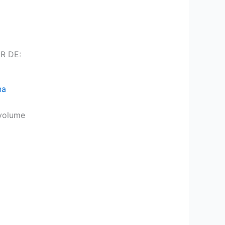
R DE:
na
volume