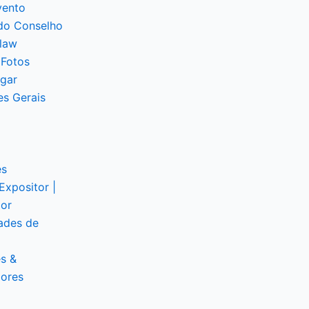
vento
do Conselho
law
 Fotos
gar
es Gerais
es
Expositor |
dor
ades de
s &
dores