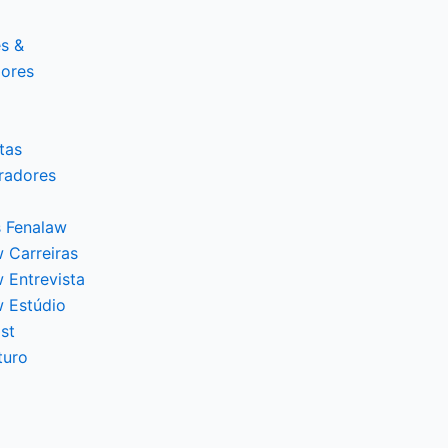
s &
dores
tas
radores
 Fenalaw
 Carreiras
 Entrevista
w Estúdio
st
turo