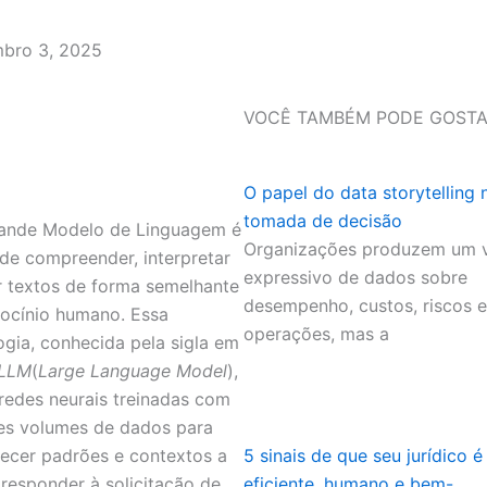
mbro 3, 2025
VOCÊ TAMBÉM PODE GOSTA
O papel do data storytelling 
tomada de decisão
ande Modelo de Linguagem é
Organizações produzem um 
de compreender, interpretar
expressivo de dados sobre
r textos de forma semelhante
desempenho, custos, riscos e
iocínio humano. Essa
operações, mas a
ogia, conhecida pela sigla em
LLM
(
Large Language Model
),
a redes neurais treinadas com
s volumes de dados para
ecer padrões e contextos a
5 sinais de que seu jurídico é
 responder à solicitação de
eficiente, humano e bem-