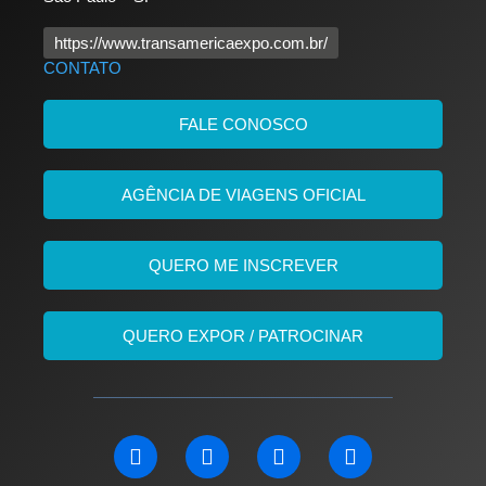
https://www.transamericaexpo.com.br/
CONTATO
FALE CONOSCO
AGÊNCIA DE VIAGENS OFICIAL
QUERO ME INSCREVER
QUERO EXPOR / PATROCINAR
L
F
I
Y
i
a
n
o