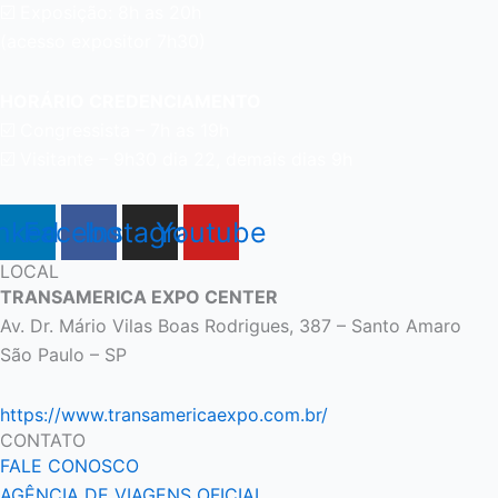
☑️ Exposição: 8h as 20h
(acesso expositor 7h30)
HORÁRIO CREDENCIAMENTO
☑️
Congressista – 7h as 19h
☑️
Visitante – 9h30 dia 22,
demais dias 9h
nkedin
Facebook
Instagram
Youtube
LOCAL
TRANSAMERICA EXPO CENTER
Av. Dr. Mário Vilas Boas Rodrigues, 387 – Santo Amaro
São Paulo – SP
https://www.transamericaexpo.com.br/
CONTATO
FALE CONOSCO
AGÊNCIA DE VIAGENS OFICIAL