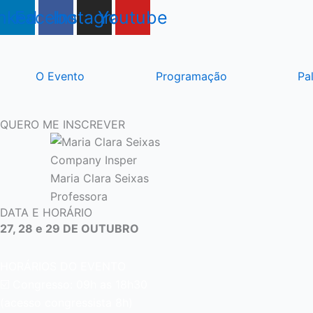
Ir
nkedin
Facebook
Instagram
Youtube
para
o
conteúdo
O Evento
Programação
Pa
QUERO ME INSCREVER
Company
Insper
Maria Clara Seixas
Professora
DATA E HORÁRIO
27, 28 e 29 DE OUTUBRO
HORÁRIOS DO EVENTO
☑️ Congresso: 09h as 18h30
(acesso congressista 8h)