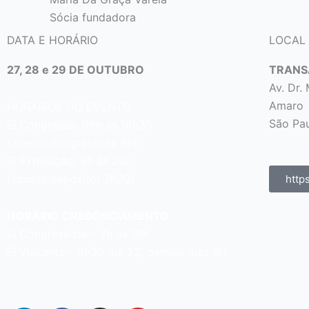
Sócia fundadora
DATA E HORÁRIO
LOCAL
27, 28 e 29 DE OUTUBRO
TRANS
Av. Dr.
Amaro
HORÁRIOS DO EVENTO
São Pau
☑️ Congresso: 09h as 18h30
(acesso congressista 8h)
☑️ Exposição: 8h as 20h
(acesso expositor 7h30)
http
HORÁRIO CREDENCIAMENTO
☑️
Congressista – 7h as 19h
☑️
Visitante – 9h30 dia 22,
demais dias 9h