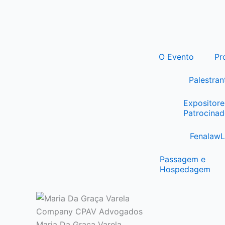
Ir
para
o
conteúdo
O Evento
Pr
Palestran
Expositore
Patrocinad
Fenalaw
Passagem e
Hospedagem
Company
CPAV Advogados
Maria Da Graça Varela