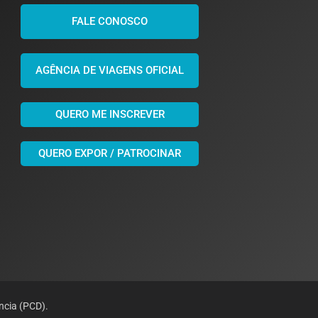
FALE CONOSCO
AGÊNCIA DE VIAGENS OFICIAL
QUERO ME INSCREVER
QUERO EXPOR / PATROCINAR
ncia (PCD).