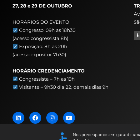
27, 28 e 29 DE OUTUBRO
TR
Av
Sã
HORÁRIOS DO EVENTO
Congresso: 09h as 18h30
h
(acesso congressista 8h)
Exposição: 8h as 20h
(acesso expositor 7h30)
HORÁRIO CREDENCIAMENTO
Congressista – 7h as 19h
Visitante – 9h30 dia 22,
demais dias 9h
L
F
I
Y
i
a
n
o
n
c
s
u
k
e
t
t
Nos preocupamos em garantir uma e
e
b
a
u