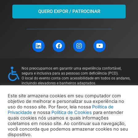
QUERO EXPOR / PATROCINAR
L
F
I
Y
i
a
n
o
n
c
s
u
k
e
t
t
e
b
a
u
Nos preocupamos em garantir uma experiência confortável,
d
o
g
b
segura e inclusiva para as pessoas com deficiência (PCD).
i
o
r
e
O local do evento conta com acessibilidade em todos os andares,
incluindo elevadores e banheiros adaptados.
n
k
a
Para mais informações ou solicitações específicas, entre em
m
contato: 11 97169-5011
Este site armazena cookies em seu computador com
objetivo de melhorar e personalizar sua experiência no
uso do nosso site. Por favor, leia nossa
Política de
Política de Privacidade
Política de Cookies
Privacidade
e nossa
Política de Cookies
para entender
quais cookies nós usamos e quais informações
coletamos em nosso site. Ao continuar sua navegação,
você concorda que podemos armazenar cookies no seu
dispositivo.