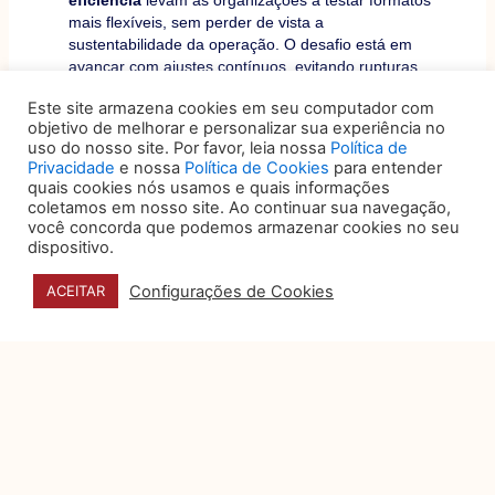
eficiência
levam as organizações a testar formatos
mais flexíveis, sem perder de vista a
sustentabilidade da operação. O desafio está em
avançar com ajustes contínuos, evitando rupturas
que comprometam a consistência do negócio.
Este site armazena cookies em seu computador com
objetivo de melhorar e personalizar sua experiência no
Para o jurídico, essas transformações trazem
uso do nosso site. Por favor, leia nossa
Política de
impactos diretos. Novos modelos exigem
leitura
Privacidade
e nossa
Política de Cookies
para entender
mais estratégica dos riscos
,
maior integração
quais cookies nós usamos e quais informações
com outras áreas
e
participação mais próxima
coletamos em nosso site. Ao continuar sua navegação,
das decisões
que moldam a operação. Nesse
você concorda que podemos armazenar cookies no seu
dispositivo.
contexto, o jurídico deixa de atuar apenas de forma
reativa e passa a contribuir para a viabilidade e a
Configurações de Cookies
ACEITAR
evolução do negócio no longo prazo.
Anterior
Próximo
ANTERIOR
PRÓXIMO
VOCÊ TAMBÉM PODE