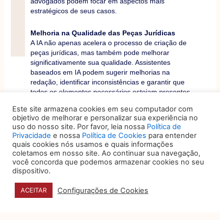
advogados podem focar em aspectos mais
estratégicos de seus casos.
Melhoria na Qualidade das Peças Jurídicas
A IA não apenas acelera o processo de criação de
peças jurídicas, mas também pode melhorar
significativamente sua qualidade. Assistentes
baseados em IA podem sugerir melhorias na
redação, identificar inconsistências e garantir que
todos os elementos necessários estejam presentes
em um documento legal.
Este site armazena cookies em seu computador com
objetivo de melhorar e personalizar sua experiência no
Análise Preditiva e Estratégia Legal
uso do nosso site. Por favor, leia nossa
Política de
Com a capacidade de processar grandes volumes
Privacidade
e nossa
Política de Cookies
para entender
de dados jurídicos, a IA está se tornando uma
quais cookies nós usamos e quais informações
coletamos em nosso site. Ao continuar sua navegação,
ferramenta valiosa para análise preditiva. Isso
você concorda que podemos armazenar cookies no seu
permite que os advogados façam previsões mais
dispositivo.
precisas sobre o resultado de casos, ajudando na
formulação de estratégias legais mais eficazes.
Configurações de Cookies
ACEITAR
IA no Atendimento ao Cliente Jurídico
A inteligência artificial também está transformando a