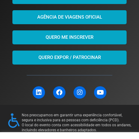
AGÊNCIA DE VIAGENS OFICIAL
QUERO ME INSCREVER
QUERO EXPOR / PATROCINAR
L
F
I
Y
i
a
n
o
n
c
s
u
k
e
t
t
e
b
a
u
Nos preocupamos em garantir uma experiência confortável,
d
o
g
b
segura e inclusiva para as pessoas com deficiência (PCD).
i
o
r
e
O local do evento conta com acessibilidade em todos os andares,
incluindo elevadores e banheiros adaptados.
n
k
a
Para mais informações ou solicitações específicas, entre em
m