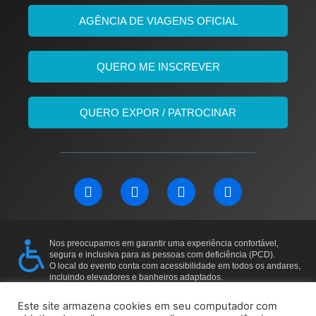
AGÊNCIA DE VIAGENS OFICIAL
QUERO ME INSCREVER
QUERO EXPOR / PATROCINAR
L
F
I
Y
i
a
n
o
n
c
s
u
k
e
t
t
e
b
a
u
Nos preocupamos em garantir uma experiência confortável,
d
o
g
b
segura e inclusiva para as pessoas com deficiência (PCD).
i
o
r
e
O local do evento conta com acessibilidade em todos os andares,
incluindo elevadores e banheiros adaptados.
n
k
a
Para mais informações ou solicitações específicas, entre em
m
contato: 11 97169-5011
Este site armazena cookies em seu computador com