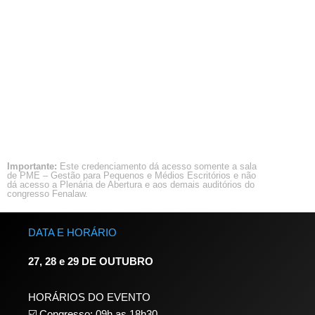
Importante:
Este credenciamento dá acesso somente a sala
de PME – Gestão para Pequenos e Médios Escritórios e não
dá acesso a Plenária de Abertura e aos demais auditórios do
congresso Fenalaw.
DATA E HORÁRIO
27, 28 e 29 DE OUTUBRO
HORÁRIOS DO EVENTO
☑️ Congresso: 09h as 18h30