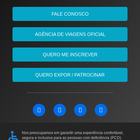
FALE CONOSCO
AGÊNCIA DE VIAGENS OFICIAL
QUERO ME INSCREVER
QUERO EXPOR / PATROCINAR
L
F
I
Y
i
a
n
o
n
c
s
u
k
e
t
t
e
b
a
u
Nos preocupamos em garantir uma experiência confortável,
d
o
g
b
segura e inclusiva para as pessoas com deficiência (PCD).