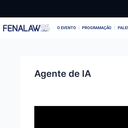
Ir
para
o
conteúdo
O EVENTO
PROGRAMAÇÃO
PALE
Agente de IA
O
que
são