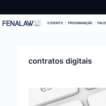
Ir
para
o
conteúdo
O EVENTO
PROGRAMAÇÃO
PALE
contratos digitais
Assinatura
digital
e