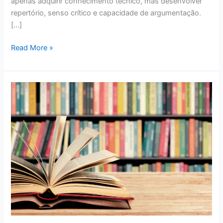
apenas adquirir conhecimento técnico, mas desenvolver
repertório, senso crítico e capacidade de argumentação.
[…]
Read More »
Conheça
3
livros
da
Fenalaw
sobre
gestão,
inovação
e
tecnologia