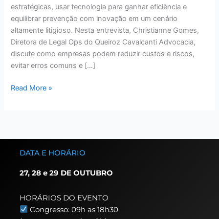
estratégicas, usar tecnologia para ganhar eficiência e
equilibrar prevenção com inovação em um cenário
altamente litigioso. Nesta entrevista, Christianne Gomes,
Diretora de Legal Ops do Queiroz Cavalcanti Advocacia,
discute como empresas podem reduzir custos e riscos,
evitar erros comuns e […]
Read More »
DATA E HORÁRIO
27, 28 e 29 DE OUTUBRO
HORÁRIOS DO EVENTO
Congresso: 09h as 18h30