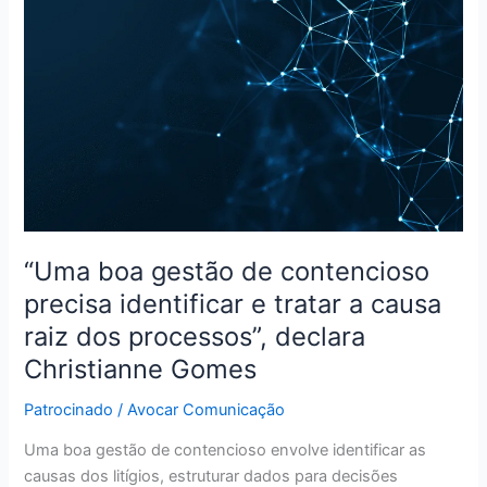
gestão
de
contencioso
precisa
identificar
e
tratar
a
causa
raiz
dos
“Uma boa gestão de contencioso
processos”,
precisa identificar e tratar a causa
declara
raiz dos processos”, declara
Christianne
Christianne Gomes
Gomes
Patrocinado
/
Avocar Comunicação
Uma boa gestão de contencioso envolve identificar as
causas dos litígios, estruturar dados para decisões