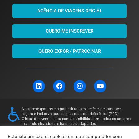
AGÊNCIA DE VIAGENS OFICIAL
QUERO ME INSCREVER
QUERO EXPOR / PATROCINAR
L
F
I
Y
i
a
n
o
n
c
s
u
k
e
t
t
e
b
a
u
Nos preocupamos em garantir uma experiência confortável,
d
o
g
b
segura e inclusiva para as pessoas com deficiência (PCD).
i
o
r
e
O local do evento conta com acessibilidade em todos os andares,
incluindo elevadores e banheiros adaptados.
n
k
a
Para mais informações ou solicitações específicas, entre em
m
contato: 11 97169-5011
Este site armazena cookies em seu computador com