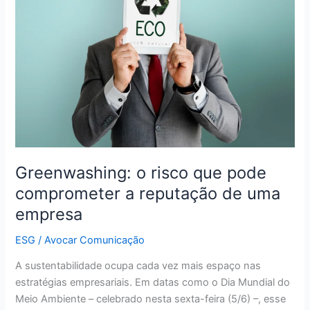
risco
que
pode
comprometer
a
reputação
de
uma
empresa
Greenwashing: o risco que pode
comprometer a reputação de uma
empresa
ESG
/
Avocar Comunicação
A sustentabilidade ocupa cada vez mais espaço nas
estratégias empresariais. Em datas como o Dia Mundial do
Meio Ambiente – celebrado nesta sexta-feira (5/6) –, esse