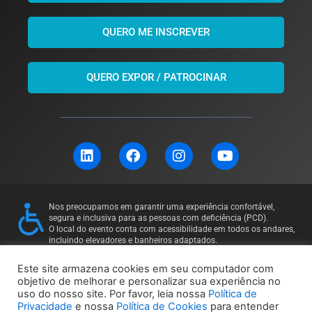
QUERO ME INSCREVER
QUERO EXPOR / PATROCINAR
L
F
I
Y
i
a
n
o
n
c
s
u
k
e
t
t
e
b
a
u
Nos preocupamos em garantir uma experiência confortável,
d
o
g
b
segura e inclusiva para as pessoas com deficiência (PCD).
i
o
r
e
O local do evento conta com acessibilidade em todos os andares,
incluindo elevadores e banheiros adaptados.
n
k
a
Para mais informações ou solicitações específicas, entre em
m
contato: 11 97169-5011
Este site armazena cookies em seu computador com
objetivo de melhorar e personalizar sua experiência no
uso do nosso site. Por favor, leia nossa
Política de
Política de Privacidade
Política de Cookies
Privacidade
e nossa
Política de Cookies
para entender