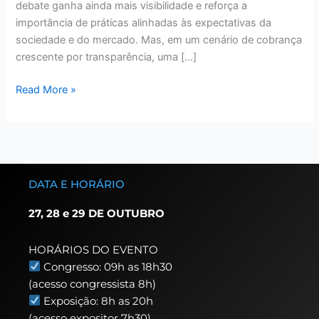
debate ganha ainda mais visibilidade e reforça a
importância de práticas alinhadas às expectativas da
sociedade e do mercado. Mas, em um cenário de cobrança
crescente por transparência, uma […]
Read More »
DATA E HORÁRIO
27, 28 e 29 DE OUTUBRO
HORÁRIOS DO EVENTO
Congresso: 09h as 18h30
(acesso congressista 8h)
Exposição: 8h as 20h
(acesso expositor 7h30)