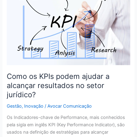
KPIs
podem
ajudar
a
alcançar
resultados
no
setor
jurídico?
Como os KPIs podem ajudar a
alcançar resultados no setor
jurídico?
Gestão
,
Inovação
/
Avocar Comunicação
Os Indicadores-chave de Performance, mais conhecidos
pela sigla em inglês KPI (Key Performance Indicator), são
usados na definição de estratégias para alcançar