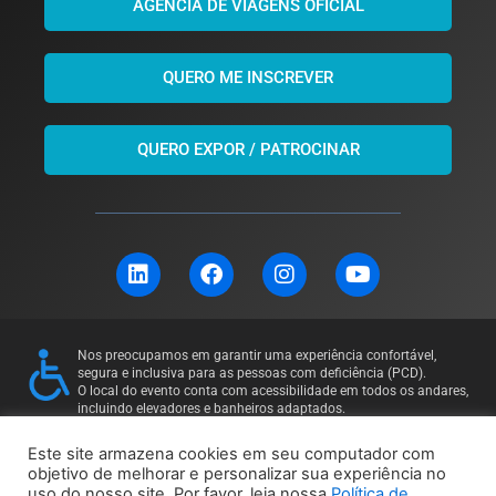
AGÊNCIA DE VIAGENS OFICIAL
QUERO ME INSCREVER
QUERO EXPOR / PATROCINAR
L
F
I
Y
i
a
n
o
n
c
s
u
k
e
t
t
e
b
a
u
Nos preocupamos em garantir uma experiência confortável,
d
o
g
b
segura e inclusiva para as pessoas com deficiência (PCD).
i
o
r
e
O local do evento conta com acessibilidade em todos os andares,
incluindo elevadores e banheiros adaptados.
n
k
a
Para mais informações ou solicitações específicas, entre em
m
contato: 11 97169-5011
Este site armazena cookies em seu computador com
objetivo de melhorar e personalizar sua experiência no
uso do nosso site. Por favor, leia nossa
Política de