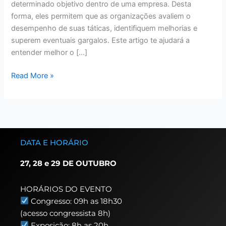
determinado objetivo dentro de uma empresa. Desta
forma, eles permitem que as organizações avaliem o
desempenho de suas táticas, identifiquem melhorias e
superem eventuais gargalos. Este artigo te ajudará a
entender melhor o […]
Read More »
DATA E HORÁRIO
27, 28 e 29 DE OUTUBRO
HORÁRIOS DO EVENTO
Congresso: 09h as 18h30
(acesso congressista 8h)
Exposição: 8h as 20h