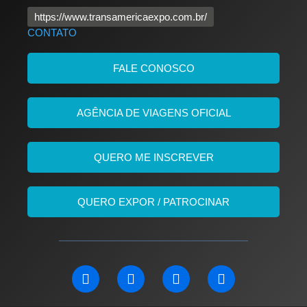
https://www.transamericaexpo.com.br/
CONTATO
FALE CONOSCO
AGÊNCIA DE VIAGENS OFICIAL
QUERO ME INSCREVER
QUERO EXPOR / PATROCINAR
L
F
I
Y
i
a
n
o
n
c
s
u