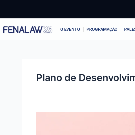
Ir
para
o
conteúdo
O EVENTO
PROGRAMAÇÃO
PALE
Plano de Desenvolvim
PDI
no
jurídico: