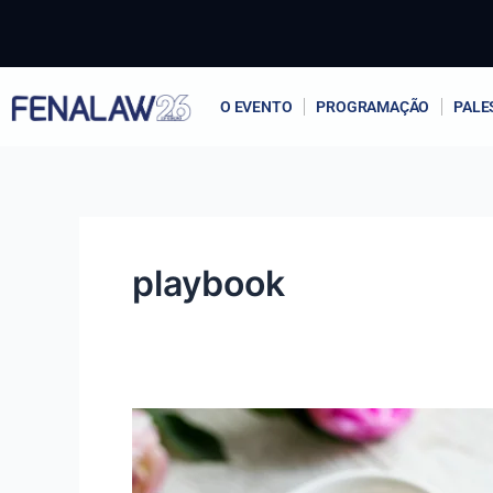
Ir
para
o
conteúdo
O EVENTO
PROGRAMAÇÃO
PALE
playbook
O
que
é