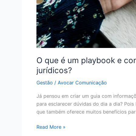
O que é um playbook e com
jurídicos?
Gestão
/
Avocar Comunicação
Já pensou em criar um guia com informaçõe
para esclarecer dúvidas do dia a dia? Pois
que também oferece muitos benefícios para
Read More »