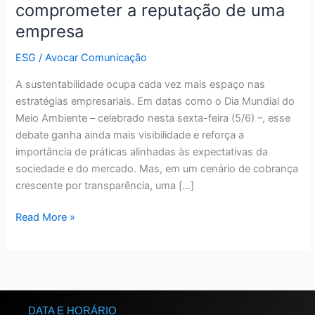
que
comprometer a reputação de uma
pode
empresa
comprometer
a
ESG
/
Avocar Comunicação
reputação
A sustentabilidade ocupa cada vez mais espaço nas
de
estratégias empresariais. Em datas como o Dia Mundial do
uma
Meio Ambiente – celebrado nesta sexta-feira (5/6) –, esse
empresa
debate ganha ainda mais visibilidade e reforça a
importância de práticas alinhadas às expectativas da
sociedade e do mercado. Mas, em um cenário de cobrança
crescente por transparência, uma […]
Read More »
DATA E HORÁRIO