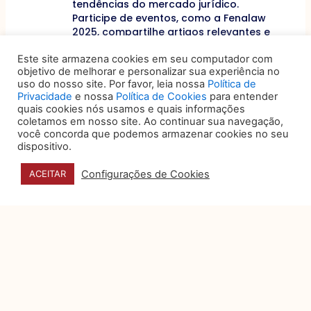
tendências do mercado jurídico.
Participe de eventos, como a Fenalaw
2025, compartilhe artigos relevantes e
mostre-se acessível a ouvir novas
Este site armazena cookies em seu computador com
propostas. Quando a liderança adota
objetivo de melhorar e personalizar sua experiência no
uma postura inovadora, a equipe
uso do nosso site. Por favor, leia nossa
Política de
segue o exemplo.
Privacidade
e nossa
Política de Cookies
para entender
quais cookies nós usamos e quais informações
Ao implementar essas 5 estratégias, seu
coletamos em nosso site. Ao continuar sua navegação,
escritório estará no caminho certo para
você concorda que podemos armazenar cookies no seu
construir uma cultura de inovação sólida.
dispositivo.
Lembre-se que essa é uma jornada contínua,
não um destino. A mentalidade de melhoria
Configurações de Cookies
ACEITAR
constante é o que, no final das contas,
garante a relevância e o sucesso a longo
prazo.
Anterior
ANTERIOR
PRÓXIMO
Próximo