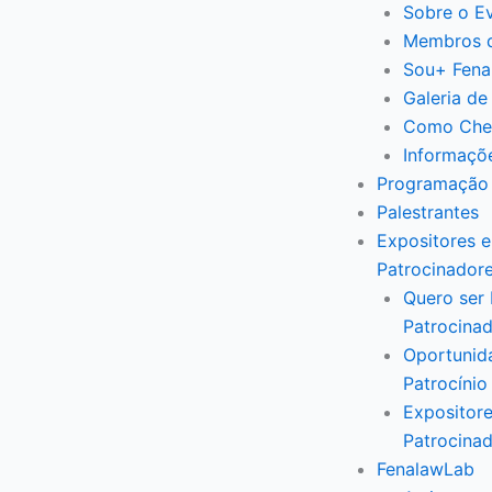
Sobre o E
Membros 
Sou+ Fena
Galeria de
Como Che
Informaçõ
Programação
Palestrantes
Expositores e
Patrocinador
Quero ser 
Patrocina
Oportunid
Patrocínio
Expositore
Patrocina
FenalawLab