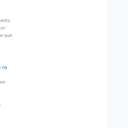
mento
tor
le que
s na
 em
s