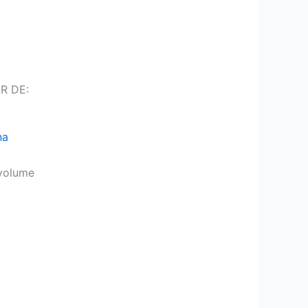
R DE:
na
volume