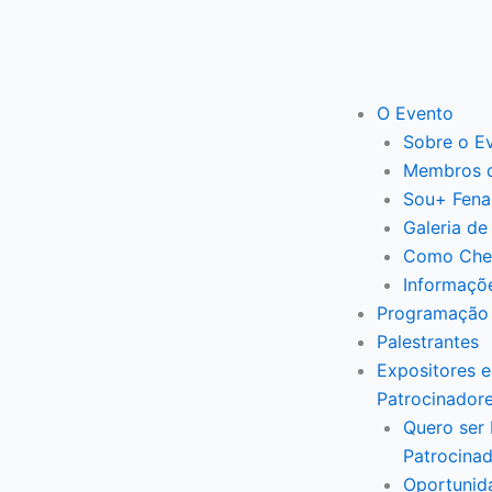
Ir
para
o
conteúdo
O Evento
Sobre o E
Membros 
Sou+ Fena
Galeria de
Como Che
Informaçõ
Programação
Palestrantes
Expositores e
Patrocinador
Quero ser 
Patrocina
Oportunid