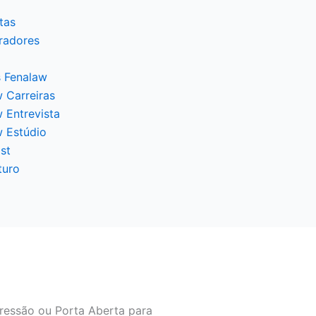
tas
radores
 Fenalaw
 Carreiras
 Entrevista
w Estúdio
st
turo
ressão ou Porta Aberta para