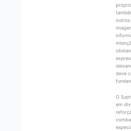
própri
também
outros
imagem
inform
intenç
obstan
expres
deixan
deve c
fundam
O Supr
em div
reforç
combat
especi