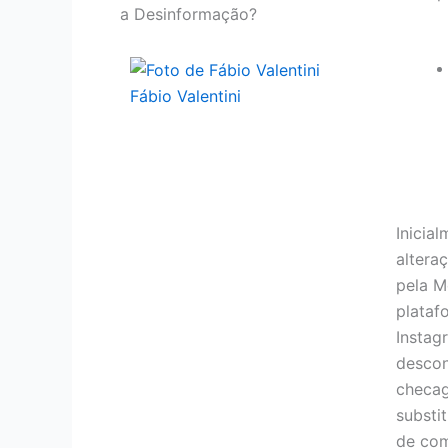
a Desinformação?
Fábio Valentini
Inicia
altera
pela M
plataf
Instag
descon
checag
substi
de com