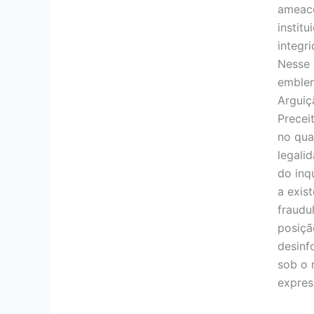
ameace
instit
integr
Nesse 
emblem
Arguiç
Precei
no qua
legali
do inq
a exist
fraudu
posiçã
desinf
sob o 
expres