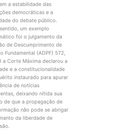
m a estabilidade das
uições democráticas e a
idade do debate público.
sentido, um exemplo
ático foi o julgamento da
ão de Descumprimento de
to Fundamental (ADPF) 572,
l a Corte Máxima declarou a
dade e a constitucionalidade
uérito instaurado para apurar
ência de notícias
lentas, deixando nítida sua
o de que a propagação de
ormação não pode se abrigar
manto da liberdade de
são.