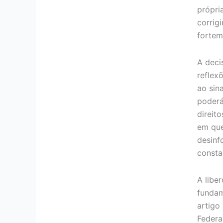
própri
corrig
fortem
A deci
reflex
ao sin
poderá
direit
em qu
desinf
consta
A libe
fundam
artigo 
Federa