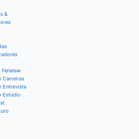
s &
dores
tas
radores
 Fenalaw
 Carreiras
 Entrevista
w Estúdio
st
turo