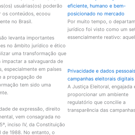
as(os) usuárias(os) poderão
eficiente, humano e bem-
ir os conteúdos, ecoou
posicionado no mercado
ente no Brasil.
Por muito tempo, o departa
jurídico foi visto como um se
essencialmente reativo: aque
são levanta importantes
ões no âmbito jurídico e ético
alizar uma transformação que
 impactar a salvaguarda de
os, especialmente em países
Privacidade e dados pessoai
e a propagação de
campanhas eleitorais digitais
ormação tem sido uma
A Justiça Eleitoral, engajada
nte.
proporcionar um ambiente
regulatório que concilie a
rdade de expressão, direito
transparência das campanha
ental, vem consagrada no
5º, inciso IV, da Constituição
l de 1988. No entanto, o