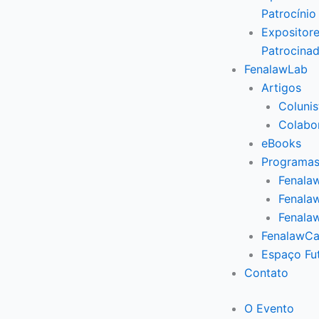
Patrocínio
Expositore
Patrocina
FenalawLab
Artigos
Colunis
Colabo
eBooks
Programas
Fenalaw
Fenalaw
Fenala
FenalawCa
Espaço Fu
Contato
O Evento