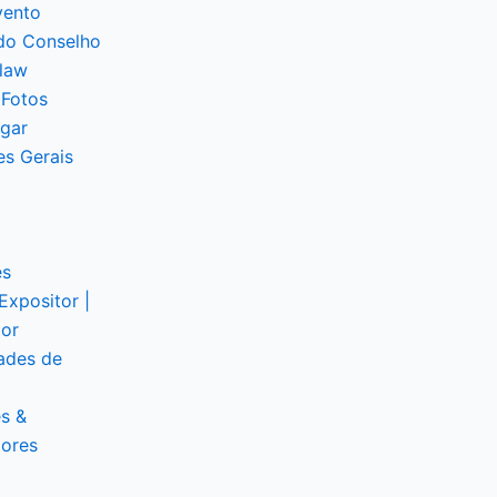
vento
do Conselho
law
 Fotos
gar
es Gerais
es
Expositor |
dor
ades de
s &
dores