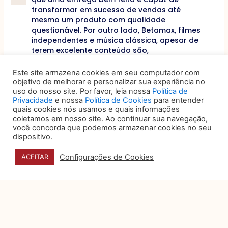
transformar em sucesso de vendas até
mesmo um produto com qualidade
questionável. Por outro lado, Betamax, filmes
independentes e música clássica, apesar de
terem excelente conteúdo são,
comparativamente, um fracasso comercial.
Na advocacia, uma peça com excelente tese
Este site armazena cookies em seu computador com
e sem atenção aos detalhes finais se
objetivo de melhorar e personalizar sua experiência no
assemelha a uma música clássica.
uso do nosso site. Por favor, leia nossa
Política de
Privacidade
e nossa
Política de Cookies
para entender
Valorizada pelos eruditos, mas rejeitada por
quais cookies nós usamos e quais informações
todos os outros interlocutores.
coletamos em nosso site. Ao continuar sua navegação,
você concorda que podemos armazenar cookies no seu
Em resumo, para obter resultado com os
dispositivo.
esforços realizados na advocacia, é
necessário (i) compreender seus objetivos
Configurações de Cookies
ACEITAR
na elaboração do produto, (ii) conhecer as
necessidades dos interlocutores e (iii)
lapidar os detalhes ao finalizar o produto. Na
maioria das vezes, o trabalho do advogado
deve ter como objetivo solucionar uma lide,
os interlocutores são clientes e/ou um grupo
desconhecido de magistrados e o produto é