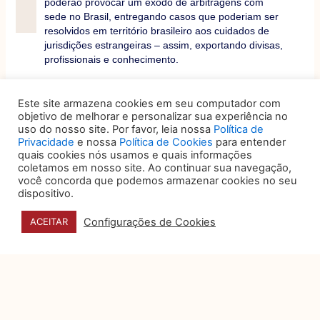
poderão provocar um êxodo de arbitragens com
sede no Brasil, entregando casos que poderiam ser
resolvidos em território brasileiro aos cuidados de
jurisdições estrangeiras – assim, exportando divisas,
profissionais e conhecimento.
Não seria inteligente deixar isso acontecer.
Este site armazena cookies em seu computador com
objetivo de melhorar e personalizar sua experiência no
Lauro Parente
, é economista e fundador do Canal
uso do nosso site. Por favor, leia nossa
Política de
Arbitragem, uma plataforma internacional focada na
Privacidade
e nossa
Política de Cookies
para entender
disseminação de conhecimento relacionado à
quais cookies nós usamos e quais informações
arbitragem no Brasil, América Latina, Europa e
coletamos em nosso site. Ao continuar sua navegação,
Estados Unidos. Em parceira com os principais
você concorda que podemos armazenar cookies no seu
dispositivo.
operadores do direito, entres públicos e privado e a
academia Canal promove de forma virtual e
Configurações de Cookies
ACEITAR
presencial encontros e debates e estudos acerca do
tema. www.canalarbitragem.com.br
Site –
www.canalarbitragem.com
. LinkedIn –
https://www.linkedin.com/company/canalarbitragem
* Informação extraída da pesquisa Arbitragem em