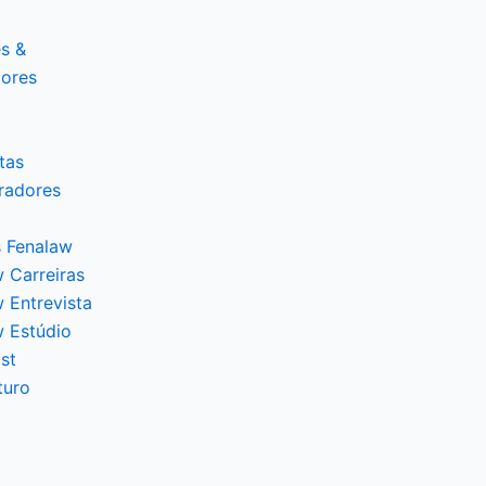
s &
dores
tas
radores
 Fenalaw
 Carreiras
 Entrevista
w Estúdio
st
turo