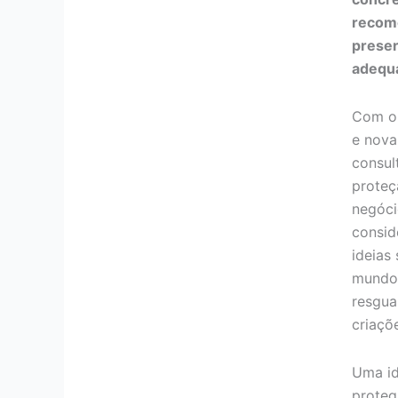
recom
prese
adequ
Com o 
e nova
consult
proteç
negóc
consid
ideias
mundo
resgua
criaçõ
Uma id
proteg