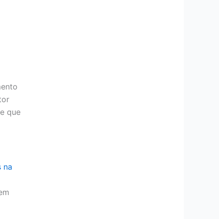
mento
tor
le que
s na
 em