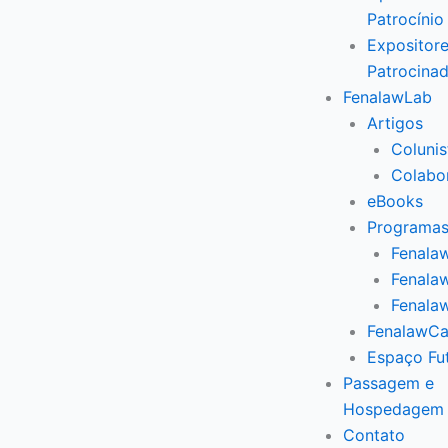
Patrocínio
Expositore
Patrocina
FenalawLab
Artigos
Colunis
Colabo
eBooks
Programas
Fenalaw
Fenalaw
Fenala
FenalawCa
Espaço Fu
Passagem e
Hospedagem
Contato