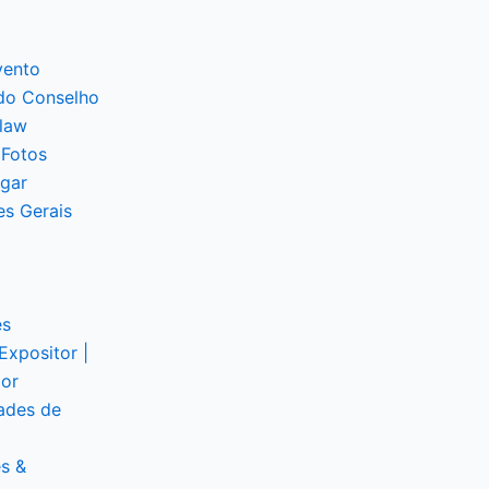
vento
do Conselho
law
 Fotos
gar
es Gerais
es
Expositor |
dor
ades de
s &