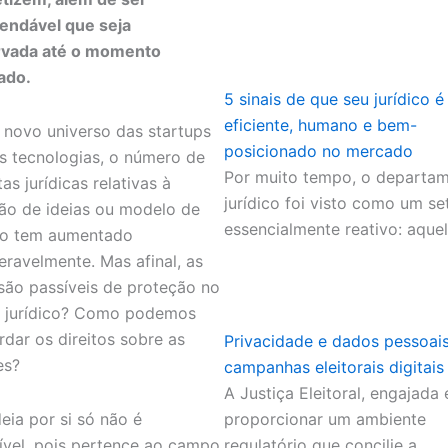
endável que seja
rvada até o momento
ado.
5 sinais de que seu jurídico é
eficiente, humano e bem-
novo universo das startups
posicionado no mercado
s tecnologias, o número de
Por muito tempo, o departa
as jurídicas relativas à
jurídico foi visto como um se
ão de ideias ou modelo de
essencialmente reativo: aque
io tem aumentado
eravelmente. Mas afinal, as
 são passíveis de proteção no
 jurídico? Como podemos
rdar os direitos sobre as
Privacidade e dados pessoai
es?
campanhas eleitorais digitais
A Justiça Eleitoral, engajada
eia por si só não é
proporcionar um ambiente
ível, pois pertence ao campo
regulatório que concilie a