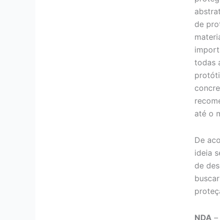
abstra
de pro
materi
import
todas 
protót
concre
recome
até o
De aco
ideia 
de des
buscar
proteç
NDA
– 