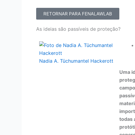
RETORNAR PARA FENALAWLAB
As ideias são passíveis de proteção?
Nadia A. Tüchumantel Hackerott
Uma id
proteg
campo 
passív
materi
import
todas 
protót
concre