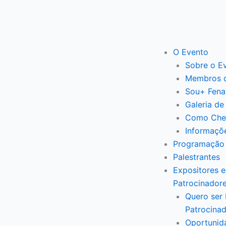
Ir
para
o
conteúdo
O Evento
Sobre o E
Membros 
Sou+ Fena
Galeria de
Como Che
Informaçõ
Programação
Palestrantes
Expositores e
Patrocinador
Quero ser 
Patrocina
Oportunid