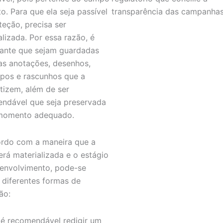
to. Para que ela seja passível
transparência das campanha
teção, precisa ser
alizada. Por essa razão, é
ante que sejam guardadas
as anotações, desenhos,
ipos e rascunhos que a
tizem, além de ser
ndável que seja preservada
 momento adequado.
rdo com a maneira que a
será materializada e o estágio
envolvimento, pode-se
 diferentes formas de
ão:
é recomendável redigir um