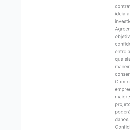
contra
ideia 
invest
Agreem
objeti
confid
entre 
que el
maneir
consen
Com o 
empree
maiore
projet
poderá
danos.
Confid