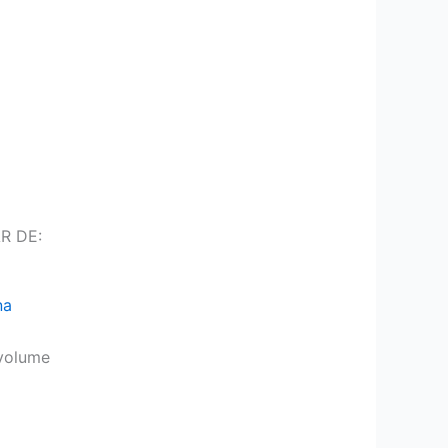
R DE:
na
volume