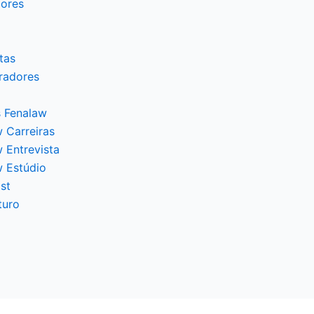
dores
tas
radores
 Fenalaw
 Carreiras
 Entrevista
w Estúdio
st
turo