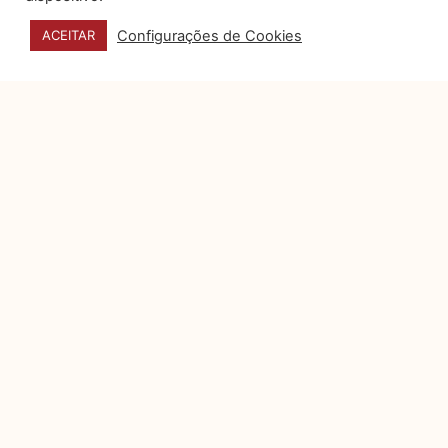
Privacidade e dados
Configurações de Cookies
ACEITAR
pessoais na campanhas
eleitorais digitais
A Justiça Eleitoral, engajada em
proporcionar um ambiente
regulatório que concilie a
transparência das campanhas