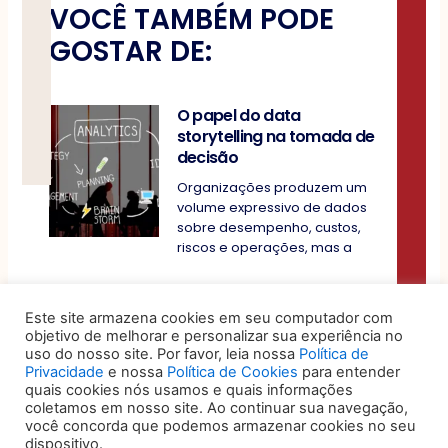
VOCÊ TAMBÉM PODE
GOSTAR DE:
O papel do data
storytelling na tomada de
decisão
Organizações produzem um
volume expressivo de dados
sobre desempenho, custos,
riscos e operações, mas a
5 sinais de que seu jurídico
é eficiente, humano e bem-
Este site armazena cookies em seu computador com
objetivo de melhorar e personalizar sua experiência no
posicionado no mercado
uso do nosso site. Por favor, leia nossa
Política de
Por muito tempo, o
Privacidade
e nossa
Política de Cookies
para entender
quais cookies nós usamos e quais informações
departamento jurídico foi visto
coletamos em nosso site. Ao continuar sua navegação,
como um setor essencialmente
você concorda que podemos armazenar cookies no seu
reativo: aquele que
dispositivo.