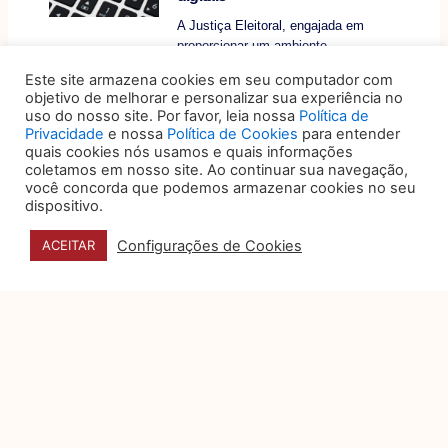
A Justiça Eleitoral, engajada em
proporcionar um ambiente
regulatório que concilie a
Este site armazena cookies em seu computador com
transparência das campanhas
objetivo de melhorar e personalizar sua experiência no
uso do nosso site. Por favor, leia nossa
Política de
Privacidade
e nossa
Política de Cookies
para entender
quais cookies nós usamos e quais informações
coletamos em nosso site. Ao continuar sua navegação,
você concorda que podemos armazenar cookies no seu
dispositivo.
Configurações de Cookies
ACEITAR
DATA E HORÁRIO
27, 28 e 29 DE OUTUBRO