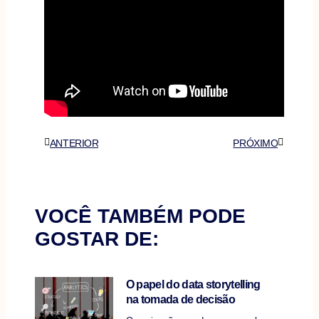
Anterior
Próximo
ANTERIOR
PRÓXIMO
VOCÊ TAMBÉM PODE
GOSTAR DE:
O papel do data storytelling
na tomada de decisão