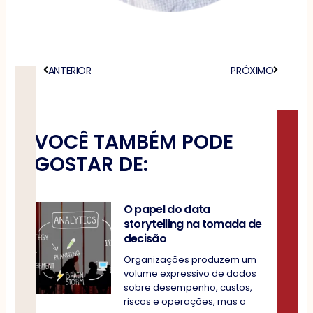
Anterior
ANTERIOR
PRÓXIMO
Próximo
VOCÊ TAMBÉM PODE
GOSTAR DE:
O papel do data
storytelling na tomada de
decisão
Organizações produzem um
volume expressivo de dados
sobre desempenho, custos,
riscos e operações, mas a