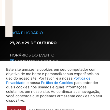
DATA E HORÁRIO
27, 28 e 29 DE OUTUBRO
HORÁRIOS DO EVENTO
Congresso: 09h as 18h30
(acesso congressista 8h)
Este site armazena cookies em seu computador com
Exposição: 8h as 20h
objetivo de melhorar e personalizar sua experiência no
uso do nosso site. Por favor, leia nossa
Política de
(acesso expositor 7h30)
Privacidade
e nossa
Política de Cookies
para entender
quais cookies nós usamos e quais informações
HORÁRIO CREDENCIAMENTO
coletamos em nosso site. Ao continuar sua navegação,
você concorda que podemos armazenar cookies no seu
Congressista – 7h as 19h
dispositivo.
Visitante – 9h30 dia 22,
demais dias 9h