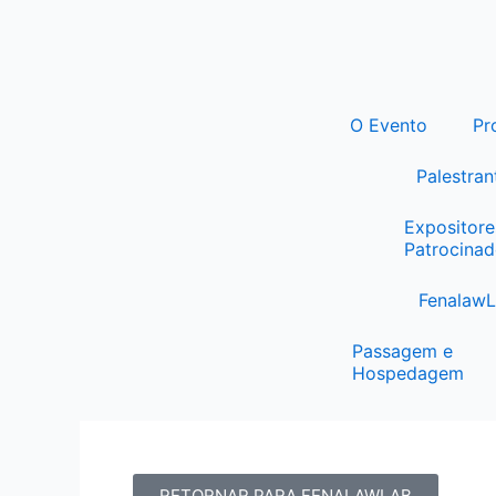
Ir
para
o
conteúdo
O Evento
Pr
Palestran
Expositore
Patrocinad
Fenalaw
Passagem e
Hospedagem
RETORNAR PARA FENALAWLAB