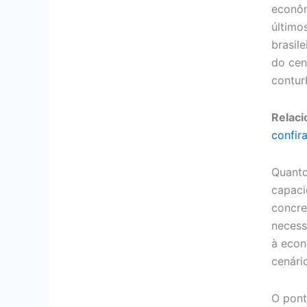
econôm
últimos
brasil
do cen
contur
Relaci
confir
Quanto
capaci
concre
necess
à econ
cenário
O pon