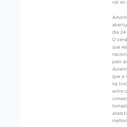
vai se
Amorim
abertu
dia 24
O cená
que es
nacion
pelo e
durant
que a 
na tro
entre 
conseq
tomada
assert
melhor