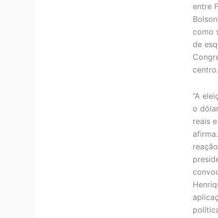
entre 
Bolson
como s
de esq
Congre
centro
“A ele
o dóla
reais 
afirma
reação
presid
convoc
Henriqu
aplica
políti