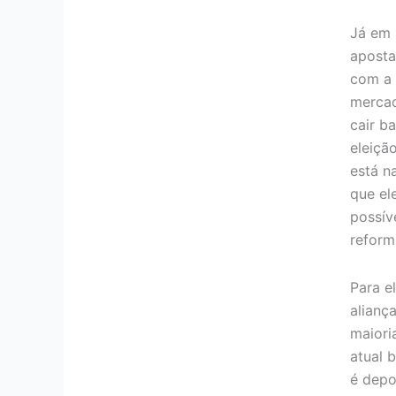
Já em 
aposta 
com a 
mercad
cair b
eleiçã
está n
que el
possív
reformi
Para e
alianç
maiori
atual b
é depo