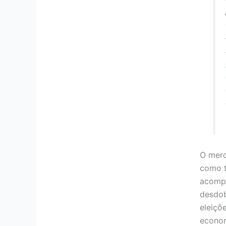
O merc
como t
acomp
desdo
eleiçõ
econom