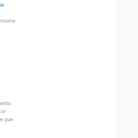
na
volume
mento
tor
le que