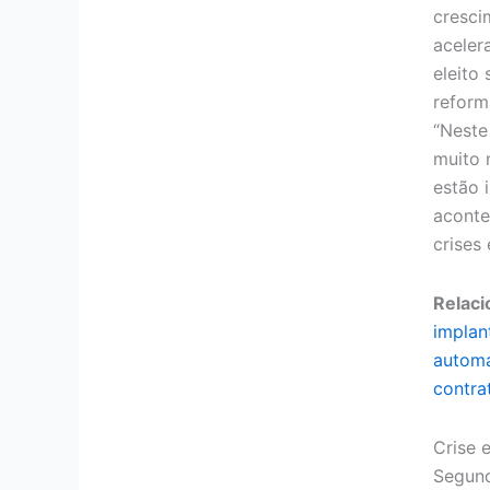
cresci
aceler
eleito
reforma
“Neste 
muito 
estão 
aconte
crises
Relaci
implan
automa
contra
Crise 
Segund