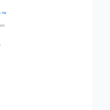
s na
 em
s