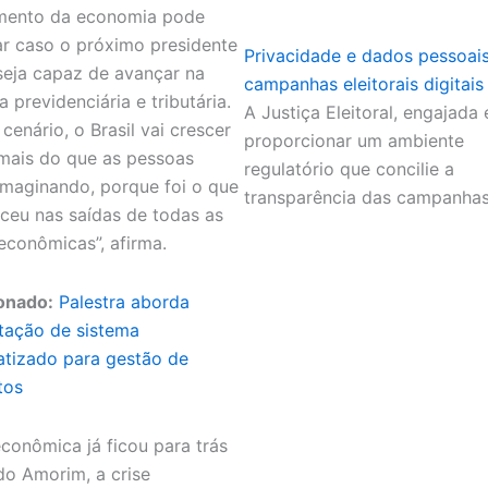
mento da economia pode
ar caso o próximo presidente
Privacidade e dados pessoai
 seja capaz de avançar na
campanhas eleitorais digitais
 previdenciária e tributária.
A Justiça Eleitoral, engajada
cenário, o Brasil vai crescer
proporcionar um ambiente
mais do que as pessoas
regulatório que concilie a
imaginando, porque foi o que
transparência das campanha
ceu nas saídas de todas as
 econômicas”, afirma.
onado:
Palestra aborda
tação de sistema
tizado para gestão de
tos
econômica já ficou para trás
o Amorim, a crise