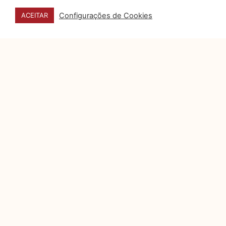
Configurações de Cookies
ACEITAR
DATA E HORÁRIO
27, 28 e 29 DE OUTUBRO
HORÁRIOS DO EVENTO
Congresso: 09h as 18h30
(acesso congressista 8h)
Exposição: 8h as 20h
(acesso expositor 7h30)
HORÁRIO CREDENCIAMENTO
Congressista – 7h as 19h
Visitante – 9h30 dia 22,
demais dias 9h
LOCAL
TRANSAMERICA EXPO CENTER
Av. Dr. Mário Vilas Boas Rodrigues, 387 – Santo