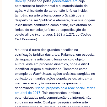
Banksy
, passando pelas
performance art
, cuja
característica fundamental é a imaterialidade da
ação. A dificuldade de apreensão jurídica incide,
também, na arte urbana como o
Grafitti
que a
despeito de ser “pública” e efêmera, teve sua origem
inicialmente combatida como crime, explorando os
limites do conceito jurídico de especificação de
objeto alheio (v.g. artigos 1.269 a 1.271 do Código
Civil Brasileiro).
A autoria é outro dos grandes desafios na
coisificação jurídica das artes. Falamos, em especial,
de linguagens artísticas difusas ou cujo objeto
autoral está em processo dinâmico, onde é difícil
identificar origem e titularidade. Tomamos como
exemplo os
Flash Mobs
; ações artísticas surgidas no
contexto de manifestações populares ou, ainda –
a
meu ver o exemplo máximo
– o experimento
denominado
“Place” proposto pela rede social Reddit
em abril de 2017
. Tais expressões, embora
potencializadas pela comunicação da internet, não
surgiram na rede. Qualquer pesquisa sobre arte