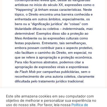
contemporânea revela que, desde as vanguardas
artísticas no início do século XX, expressões como o
“Happening” já tinham essas características. Neste
tópico, o Direito encontra uma barreira conhecida e
enfrentada em outros âmbitos, especialmente, os
bens ou a “dignificação jurídica” de “coisas” com
titularidade difusa ou coletiva –
indeterminada, mas
determinável
. Exemplos disso são a proteção ao
Meio Ambiente ou às expressões culturais como
festas populares. Entretanto, tais semelhanças,
embora possam contribuir para o aspecto protetivo,
não facilitam o caminho do Direito, em especial, no
que se refere à apropriação e proteção econômica.
Para não ficarmos abstratos, podemos citar a
apropriação de expressões virais e espontâneas
de
Flash Mob
por campanhas publicitárias, sem o
reconhecimento de uma autoria coletiva, claramente
dificultada pelo tratamento jurídico tradicional.
Enfim, o certo é que o tema da coisificação jurídica
Este site armazena cookies em seu computador com
em relação à arte contemporânea é espinhoso a
objetivo de melhorar e personalizar sua experiência no
ponto de impedir um tratamento técnico. Os desafios
uso do nosso site. Por favor, leia nossa
Política de
na formação de um objeto e na proteção de autoria