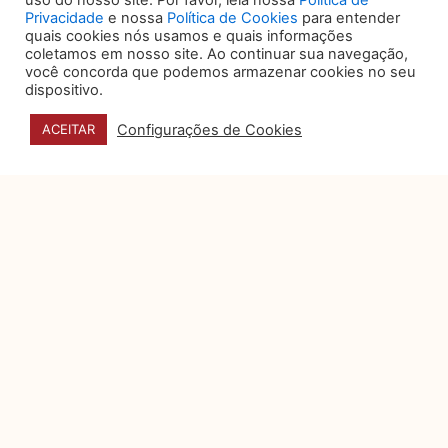
uso do nosso site. Por favor, leia nossa
Política de
é eficiente, humano e bem-
Privacidade
e nossa
Política de Cookies
para entender
posicionado no mercado
quais cookies nós usamos e quais informações
coletamos em nosso site. Ao continuar sua navegação,
Por muito tempo, o
você concorda que podemos armazenar cookies no seu
departamento jurídico foi visto
dispositivo.
como um setor essencialmente
reativo: aquele que
Configurações de Cookies
ACEITAR
Privacidade e dados
pessoais na campanhas
eleitorais digitais
A Justiça Eleitoral, engajada em
proporcionar um ambiente
regulatório que concilie a
transparência das campanhas