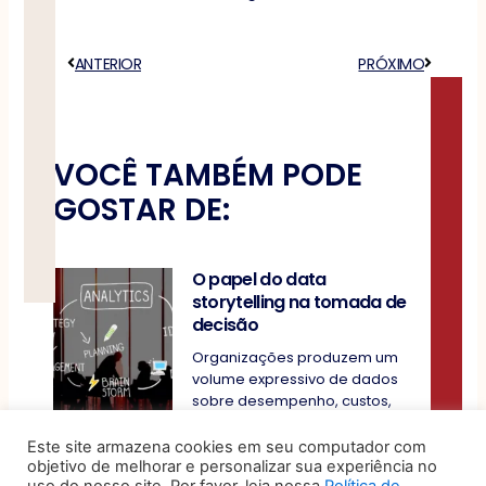
Anterior
ANTERIOR
PRÓXIMO
Próximo
VOCÊ TAMBÉM PODE
GOSTAR DE:
O papel do data
storytelling na tomada de
decisão
Organizações produzem um
volume expressivo de dados
sobre desempenho, custos,
riscos e operações, mas a
Este site armazena cookies em seu computador com
objetivo de melhorar e personalizar sua experiência no
5 sinais de que seu jurídico