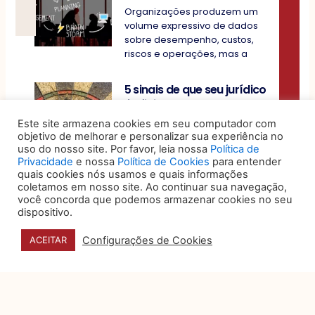
Organizações produzem um
volume expressivo de dados
sobre desempenho, custos,
riscos e operações, mas a
5 sinais de que seu jurídico
é eficiente, humano e bem-
posicionado no mercado
Este site armazena cookies em seu computador com
objetivo de melhorar e personalizar sua experiência no
Por muito tempo, o
uso do nosso site. Por favor, leia nossa
Política de
departamento jurídico foi visto
Privacidade
e nossa
Política de Cookies
para entender
como um setor essencialmente
quais cookies nós usamos e quais informações
reativo: aquele que
coletamos em nosso site. Ao continuar sua navegação,
você concorda que podemos armazenar cookies no seu
dispositivo.
Privacidade e dados
pessoais na campanhas
Configurações de Cookies
ACEITAR
eleitorais digitais
A Justiça Eleitoral, engajada em
proporcionar um ambiente
regulatório que concilie a
transparência das campanhas