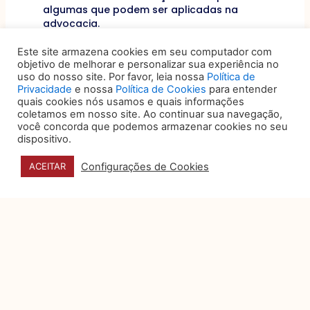
algumas que podem ser aplicadas na
advocacia.
Este site armazena cookies em seu computador com
Fomento de comunidade
objetivo de melhorar e personalizar sua experiência no
Outro ponto muito importante, além da
uso do nosso site. Por favor, leia nossa
Política de
tecnologia para pequenos escritórios que
Privacidade
e nossa
Política de Cookies
para entender
caracteriza as organizações exponenciais, é
quais cookies nós usamos e quais informações
o fomento da comunidade online, com novas
coletamos em nosso site. Ao continuar sua navegação,
ideias e serviços. Engajar as pessoas
você concorda que podemos armazenar cookies no seu
interessadas nos serviços advocatícios não
dispositivo.
só é uma forma de ampliar a cartela de
clientes, mas de disseminar as ideias do
Configurações de Cookies
ACEITAR
escritório de maneira escalável.
Para se tornar um negócio exponencial, é
fundamental adotar a tecnologia para
pequenos escritórios, ao lado de um
modelo disruptivo, diminuição de ativos
físicos e fomento da comunidade.
Anterior
Próximo