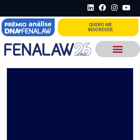
Ir
L
F
I
Y
para
i
a
n
o
o
n
c
s
u
QUERO ME
conteúdo
k
e
t
t
INSCREVER
e
b
a
u
d
o
g
b
i
o
r
e
n
k
a
m