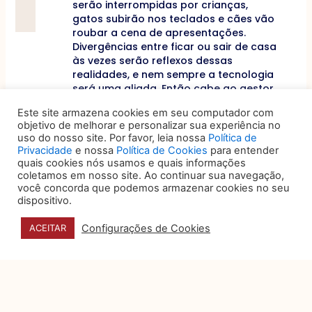
serão interrompidas por crianças,
gatos subirão nos teclados e cães vão
roubar a cena de apresentações.
Divergências entre ficar ou sair de casa
às vezes serão reflexos dessas
realidades, e nem sempre a tecnologia
será uma aliada. Então cabe ao gestor
ser o primeiro a liderar e saber conduzir
Este site armazena cookies em seu computador com
com bom humor e temperança esses
objetivo de melhorar e personalizar sua experiência no
imprevistos todos que vão acontecer.
uso do nosso site. Por favor, leia nossa
Política de
Privacidade
e nossa
Política de Cookies
para entender
Essas são apenas algumas dicas para tentar
quais cookies nós usamos e quais informações
manter o equilíbrio e valorizar as pessoas,
coletamos em nosso site. Ao continuar sua navegação,
porque advocacia de qualidade, interna ou
você concorda que podemos armazenar cookies no seu
externa é feita por pessoas acima de tudo, e
dispositivo.
quem sair dessa crise com uma equipe forte,
certamente sairá na frente.
Configurações de Cookies
ACEITAR
Benedito Villela
: Gestor Jurídico e Professor
Anterior
ANTERIOR
PRÓXIMO
Próximo