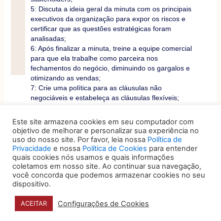
5: Discuta a ideia geral da minuta com os principais
executivos da organização para expor os riscos e
certificar que as questões estratégicas foram
analisadas;
6: Após finalizar a minuta, treine a equipe comercial
para que ela trabalhe como parceira nos
fechamentos do negócio, diminuindo os gargalos e
otimizando as vendas;
7: Crie uma política para as cláusulas não
negociáveis e estabeleça as cláusulas flexíveis;
8: Crie procedimentos para preparar e revisar
minutas (Service Level Agreement – SLA e
Este site armazena cookies em seu computador com
Workflow);
objetivo de melhorar e personalizar sua experiência no
9: Crie indicadores (KPI) para mensurar e quantificar
uso do nosso site. Por favor, leia nossa
Política de
o trabalho realizado.
Privacidade
e nossa
Política de Cookies
para entender
quais cookies nós usamos e quais informações
O trabalho do departamento jurídico, quando feito
coletamos em nosso site. Ao continuar sua navegação,
em parceria com o negócio, resultará em uma
você concorda que podemos armazenar cookies no seu
vantagem competitiva, já que ocasionará mais
dispositivo.
venda.
Configurações de Cookies
ACEITAR
Ao contrário do departamento meramente legalista,
que se mostra desconexo dos objetivos da