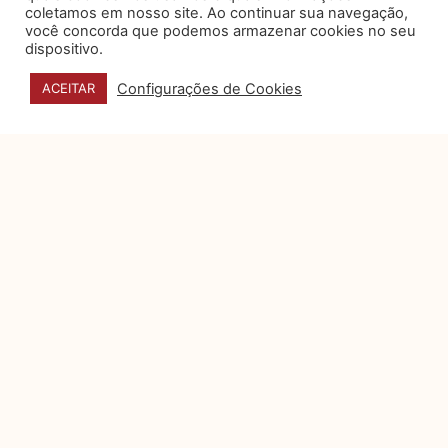
Por muito tempo, o
coletamos em nosso site. Ao continuar sua navegação,
departamento jurídico foi visto
você concorda que podemos armazenar cookies no seu
como um setor essencialmente
dispositivo.
reativo: aquele que
Configurações de Cookies
ACEITAR
Privacidade e dados
pessoais na campanhas
eleitorais digitais
A Justiça Eleitoral, engajada em
proporcionar um ambiente
regulatório que concilie a
transparência das campanhas