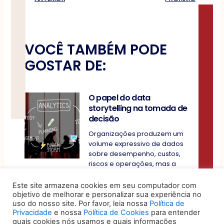
VOCÊ TAMBÉM PODE
GOSTAR DE:
O papel do data
storytelling na tomada de
decisão
Organizações produzem um
volume expressivo de dados
sobre desempenho, custos,
riscos e operações, mas a
Este site armazena cookies em seu computador com
5 sinais de que seu jurídico
objetivo de melhorar e personalizar sua experiência no
é eficiente, humano e bem-
uso do nosso site. Por favor, leia nossa
Política de
posicionado no mercado
Privacidade
e nossa
Política de Cookies
para entender
quais cookies nós usamos e quais informações