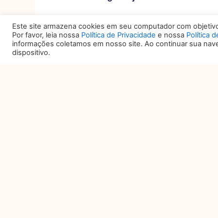
Cabe destacar que se forem compro
Este site armazena cookies em seu computador com objetivo 
empresas afetadas poderão sofrer u
Por favor, leia nossa
Política de Privacidade
e nossa
Política 
uma multa diária de até 2% do fatu
informações coletamos em nosso site. Ao continuar sua na
bem como o bloqueio ou eliminaçã
dispositivo.
irregular.
Para se adequarem às exigências l
adaptar até o segundo semestre de
requisitos legais sejam cumpridos,
um plano de ação com eventuais ad
mudanças na mentalidade corporat
organizacional.
ANTERIOR
Anterior