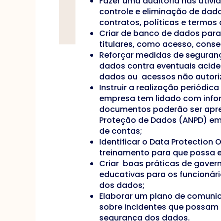
Fazer uma auditoria nas ativi
controle e eliminação de dado
contratos, políticas e termos 
Criar de banco de dados para
titulares, como acesso, cons
Reforçar medidas de seguran
dados contra eventuais acid
dados ou acessos não autori
Instruir a realização periódic
empresa tem lidado com infor
documentos poderão ser apre
Proteção de Dados (ANPD) em
de contas;
Identificar o Data Protection 
treinamento para que possa ex
Criar boas práticas de gove
educativas para os funcionár
dos dados;
Elaborar um plano de comunic
sobre incidentes que possam 
segurança dos dados.