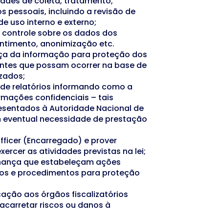
dades de coleta, tratamento,
s pessoais, incluindo a revisão de
de uso interno e externo;
 controle sobre os dados dos
entimento, anonimização etc.
ça da informação para proteção dos
entes que possam ocorrer na base de
zados;
a de relatórios informando como a
mações confidenciais – tais
sentados à Autoridade Nacional de
 eventual necessidade de prestação
Officer (Encarregado) e prover
ercer as atividades previstas na lei;
rnança que estabeleçam ações
ios e procedimentos para proteção
ação aos órgãos fiscalizatórios
acarretar riscos ou danos à