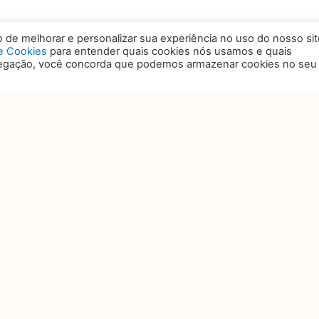
vadas irregularidades, as
de melhorar e personalizar sua experiência no uso do nosso sit
ma série de sanções, entre elas
de Cookies
para entender quais cookies nós usamos e quais
ramento, com limite a R$50 milhões,
vegação, você concorda que podemos armazenar cookies no seu
o de dados tratados de maneira
egais, as empresas devem se
 2020. No entanto, para que os
 faz-se necessária a elaboração de
aptações na estrutura digital,
iva e até mesmo na estrutura
PRÓXIMO
Próximo