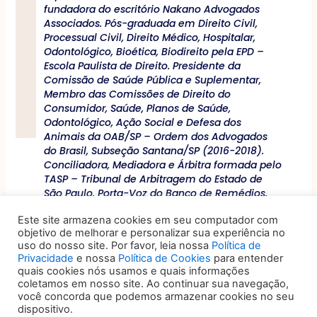
fundadora do escritório Nakano Advogados
Associados. Pós-graduada em Direito Civil,
Processual Civil, Direito Médico, Hospitalar,
Odontológico, Bioética, Biodireito pela EPD –
Escola Paulista de Direito. Presidente da
Comissão de Saúde Pública e Suplementar,
Membro das Comissões de Direito do
Consumidor, Saúde, Planos de Saúde,
Odontológico, Ação Social e Defesa dos
Animais da OAB/SP – Ordem dos Advogados
do Brasil, Subseção Santana/SP (2016-2018).
Conciliadora, Mediadora e Árbitra formada pelo
TASP – Tribunal de Arbitragem do Estado de
São Paulo. Porta-Voz do Banco de Remédios,
responsável pela arrecadação de
Este site armazena cookies em seu computador com
medicamentos em 2016-2018. Advogada
objetivo de melhorar e personalizar sua experiência no
capacitada em Testamento Vital – Diretivas
uso do nosso site. Por favor, leia nossa
Política de
Antecipadas de Vontade pelo Instituto Dra.
Privacidade
e nossa
Política de Cookies
para entender
Luciana Dadalto.
quais cookies nós usamos e quais informações
coletamos em nosso site. Ao continuar sua navegação,
você concorda que podemos armazenar cookies no seu
dispositivo.
Anterior
ANTERIOR
PRÓXIMO
Próximo