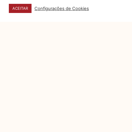
Configurações de Cookies
ACEITAR
VOCÊ TAMBÉM PODE
GOSTAR DE:
O papel do data
storytelling na tomada de
decisão
Organizações produzem um
volume expressivo de dados
sobre desempenho, custos,
riscos e operações, mas a
5 sinais de que seu jurídico
é eficiente, humano e bem-
posicionado no mercado
Por muito tempo, o