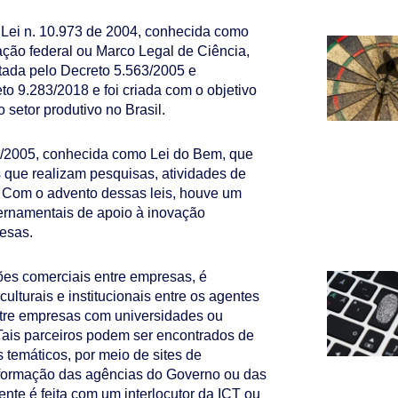
Lei n. 10.973 de 2004, conhecida como
ação federal ou Marco Legal de Ciência,
tada pelo Decreto 5.563/2005 e
to 9.283/2018 e foi criada com o objetivo
o setor produtivo no Brasil.
96/2005, conhecida como Lei do Bem, que
s que realizam pesquisas, atividades de
 Com o advento dessas leis, houve um
ernamentais de apoio à inovação
resas.
ões comerciais entre empresas, é
ulturais e institucionais entre os agentes
ntre empresas com universidades ou
 Tais parceiros podem ser encontrados de
temáticos, por meio de sites de
informação das agências do Governo ou das
ente é feita com um interlocutor da ICT ou