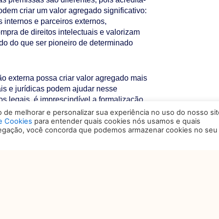
dem criar um valor agregado significativo:
 internos e parceiros externos,
mpra de direitos intelectuais e valorizam
o do que ser pioneiro de determinado
o externa possa criar valor agregado mais
ais e jurídicas podem ajudar nesse
s legais, é imprescindível a formalização
 a confidencialidade a seu favor e
de melhorar e personalizar sua experiência no uso do nosso sit
m recompensados.
de Cookies
para entender quais cookies nós usamos e quais
vegação, você concorda que podemos armazenar cookies no seu
e planejamento, negociais e de execução,
 do projeto escolhido como o uso do
ctual.
 entre empresas e ICTs carrega uma série
e um profissional especializado para
em sua totalidade, prazos, determinação