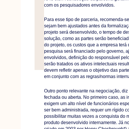
com os pesquisadores envolvidos.
Para esse tipo de parceria, recomenda-se
sejam bem ajustados antes da formalizaç
projeto será desenvolvido, o tempo de de
solução, como as partes serão beneficiada
do projeto, os custos que a empresa terá
pesquisa será financiado pelo governo, aj
envolvidos, definição do responsável pel
serão tratados os ativos intelectuais res
devem refletir apenas o objetivo das par
em conjunto com as regras/normas interna
Outro ponto relevante na negociação, diz 
fechada ou aberta. No primeiro caso, as 
exigem um alto nível de funcionários espe
ser bem administrada, requer um rígido co
possibilitar muitas vezes a conquista do
produto desenvolvido internamente. Já n
criado em 2003 por Henry Chesbrough*) as