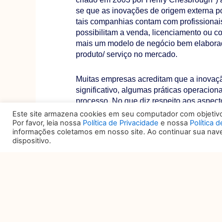
se que as inovações de origem externa po
tais companhias contam com profissionais
possibilitam a venda, licenciamento ou co
mais um modelo de negócio bem elaborad
produto/ serviço no mercado.
Muitas empresas acreditam que a inovaçã
significativo, algumas práticas operacion
processo. No que diz respeito aos aspecto
da parceria por meio de contratos, usando
Este site armazena cookies em seu computador com objetivo 
garantindo que seus parceiros sejam be
Por favor, leia nossa
Política de Privacidade
e nossa
Política 
informações coletamos em nosso site. Ao continuar sua na
dispositivo.
Além do alinhamento entre as questões d
importante considerar os desdobramentos
resultado e a gestão da propriedade intele
Enfim, como se pode observar, a parceria
de peculiaridades e exige a orientação d
auxiliar as partes no desenho do projeto 