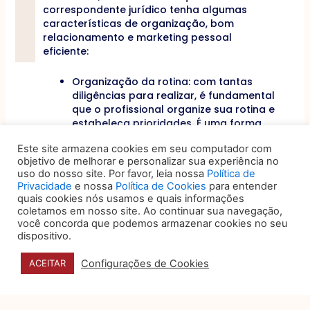
correspondente jurídico tenha algumas
características de organização, bom
relacionamento e marketing pessoal
eficiente:
Organização da rotina: com tantas
diligências para realizar, é fundamental
que o profissional organize sua rotina e
estabeleça prioridades. É uma forma
eficiente de trabalho que evita a perda
Este site armazena cookies em seu computador com
de prazo. Uma autogestão eficiente é,
objetivo de melhorar e personalizar sua experiência no
inclusive, uma característica do
uso do nosso site. Por favor, leia nossa
Política de
advogado 4.0.;
Privacidade
e nossa
Política de Cookies
para entender
Bom relacionamento com cliente: a
quais cookies nós usamos e quais informações
boa relação com clientes é um dos
coletamos em nosso site. Ao continuar sua navegação,
pilares do marketing jurídico, que
você concorda que podemos armazenar cookies no seu
envolve não só a prospecção, como
dispositivo.
também a fidelização. Lembre-se de
que seu cliente é um advogado ou uma
Configurações de Cookies
ACEITAR
empresa, que tem conhecimento sobre
as tarefas. A comunicação será
tranquila, mas deve ser, também,