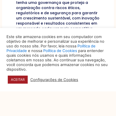
tenha uma governança que proteja a
organização contra riscos éticos,
regulatórios e de segurança para garantir
um crescimento sustentável, com inovação
responsável e resultados consistentes em
um mercado cada vez mais competitivo.
Este site armazena cookies em seu computador com
Mas como avaliar a eficácia do DEX?
objetivo de melhorar e personalizar sua experiência no
Indicadores-chave de desempenho (KPIs)
uso do nosso site. Por favor, leia nossa
Política de
são um dos caminhos para se obter
insights
Privacidade
e nossa
Política de Cookies
para entender
sobre a satisfação e produtividade dos
quais cookies nós usamos e quais informações
coletamos em nosso site. Ao continuar sua navegação,
colaboradores, medindo inclusive a
você concorda que podemos armazenar cookies no seu
probabilidade de recomendarem a empresa
dispositivo.
como um bom local para se trabalhar. Da
mesma forma, a avaliação de engajamento
Configurações de Cookies
ACEITAR
dos funcionários por meio de
feedbacks
regulares que permitam compreender como
têm se dado suas interações com os
recursos fornecidos representa, além de
excelente indicador de resultado, um
excelente meio de identificar áreas de
melhoria e ajustes estratégicos para