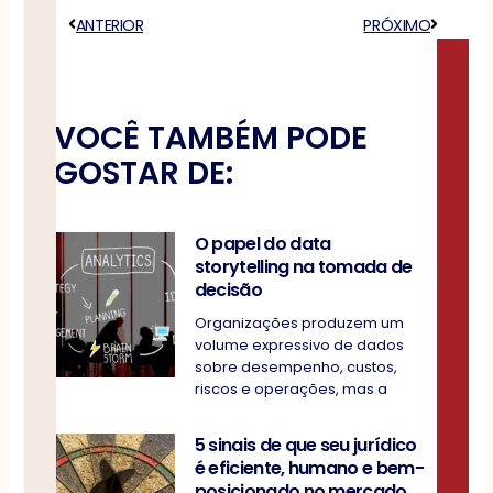
Anterior
ANTERIOR
PRÓXIMO
Próximo
VOCÊ TAMBÉM PODE
GOSTAR DE:
O papel do data
storytelling na tomada de
decisão
Organizações produzem um
volume expressivo de dados
sobre desempenho, custos,
riscos e operações, mas a
5 sinais de que seu jurídico
é eficiente, humano e bem-
posicionado no mercado