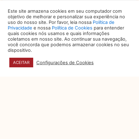
Este site armazena cookies em seu computador com
objetivo de melhorar e personalizar sua experiência no
uso do nosso site. Por favor, leia nossa
Política de
Privacidade
e nossa
Política de Cookies
para entender
quais cookies nós usamos e quais informações
coletamos em nosso site. Ao continuar sua navegação,
você concorda que podemos armazenar cookies no seu
dispositivo.
DATA E HORÁRIO
Configurações de Cookies
ACEITAR
27, 28 e 29 DE OUTUBRO
HORÁRIOS DO EVENTO
Congresso: 09h as 18h30
(acesso congressista 8h)
Exposição: 8h as 20h
(acesso expositor 7h30)
HORÁRIO CREDENCIAMENTO