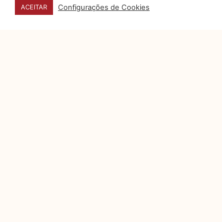
Configurações de Cookies
ACEITAR
DATA E HORÁRIO
27, 28 e 29 DE OUTUBRO
HORÁRIOS DO EVENTO
☑️ Congresso: 09h as 18h30
(acesso congressista 8h)
☑️ Exposição: 8h as 20h
(acesso expositor 7h30)
HORÁRIO CREDENCIAMENTO
☑️
Congressista – 7h as 19h
☑️
Visitante – 9h30 dia 22,
demais dias 9h
LOCAL