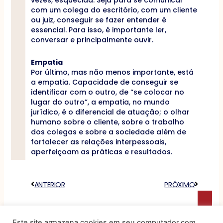
vezes, esquecida. Seja para se comunicar
com um colega do escritório, com um cliente
ou juiz, conseguir se fazer entender é
essencial. Para isso, é importante ler,
conversar e principalmente ouvir.
Empatia
Por último, mas não menos importante, está
a empatia. Capacidade de conseguir se
identificar com o outro, de “se colocar no
lugar do outro”, a empatia, no mundo
jurídico, é o diferencial de atuação; o olhar
humano sobre o cliente, sobre o trabalho
dos colegas e sobre a sociedade além de
fortalecer as relações interpessoais,
aperfeiçoam as práticas e resultados.
Anterior
ANTERIOR
PRÓXIMO
Próximo
Este site armazena cookies em seu computador com