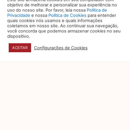
VOCÊ TAMBÉM PODE
objetivo de melhorar e personalizar sua experiência no
uso do nosso site. Por favor, leia nossa
Política de
GOSTAR DE:
Privacidade
e nossa
Política de Cookies
para entender
quais cookies nós usamos e quais informações
coletamos em nosso site. Ao continuar sua navegação,
você concorda que podemos armazenar cookies no seu
O papel do data
dispositivo.
storytelling na tomada de
decisão
Configurações de Cookies
ACEITAR
Organizações produzem um
volume expressivo de dados
sobre desempenho, custos,
riscos e operações, mas a
5 sinais de que seu jurídico
é eficiente, humano e bem-
posicionado no mercado
Por muito tempo, o
departamento jurídico foi visto
como um setor essencialmente
reativo: aquele que