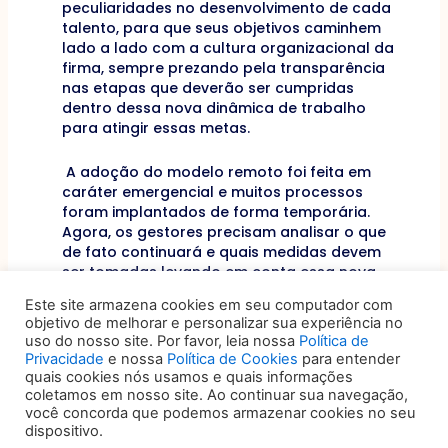
peculiaridades no desenvolvimento de cada
talento, para que seus objetivos caminhem
lado a lado com a cultura organizacional da
firma, sempre prezando pela transparência
nas etapas que deverão ser cumpridas
dentro dessa nova dinâmica de trabalho
para atingir essas metas.
A adoção do modelo remoto foi feita em
caráter emergencial e muitos processos
foram implantados de forma temporária.
Agora, os gestores precisam analisar o que
de fato continuará e quais medidas devem
ser tomadas levando em conta essa nova
realidade. Em qualquer situação, o sucesso
Este site armazena cookies em seu computador com
de cada empresa depende não apenas que
objetivo de melhorar e personalizar sua experiência no
o trabalho seja realizado normalmente e de
uso do nosso site. Por favor, leia nossa
Política de
forma segura, mas também que todos os
Privacidade
e nossa
Política de Cookies
para entender
colaboradores sintam que suas carreiras
quais cookies nós usamos e quais informações
estão encaminhando de acordo com suas
coletamos em nosso site. Ao continuar sua navegação,
expectativas. Não existem soluções prontas
você concorda que podemos armazenar cookies no seu
dispositivo.
nem definitivas. Cada situação vai demandar