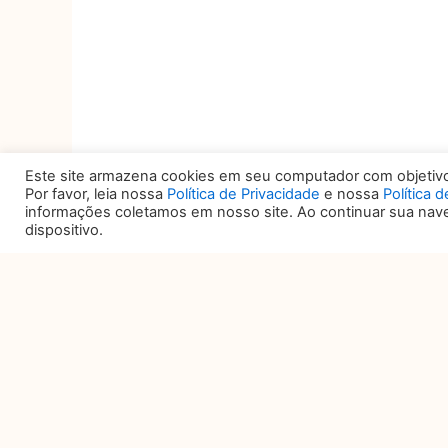
Este site armazena cookies em seu computador com objetivo 
Por favor, leia nossa
Política de Privacidade
e nossa
Política 
informações coletamos em nosso site. Ao continuar sua na
dispositivo.
DATA E HORÁRIO
L
27, 28 e 29 DE OUTUBRO
TR