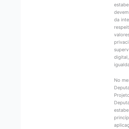
estabe
devem 
da inte
respei
valore
privac
superv
digital
iguald
No mes
Deputa
Projet
Deputa
estabe
princí
aplica