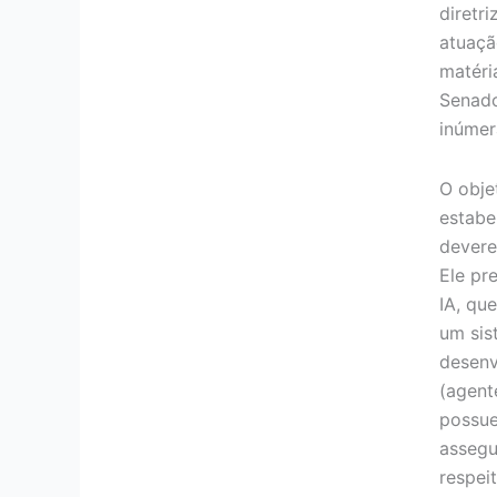
diretr
atuaçã
matéri
Senad
inúmer
O obje
estabel
devere
Ele pr
IA, qu
um sis
desenv
(agent
possue
assegu
respei