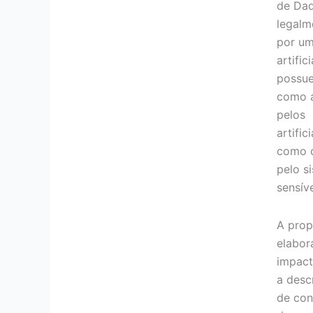
de Dad
legalm
por um
artific
possue
como a
pelos 
artific
como o
pelo s
sensív
A pro
elabor
impact
a desc
de con