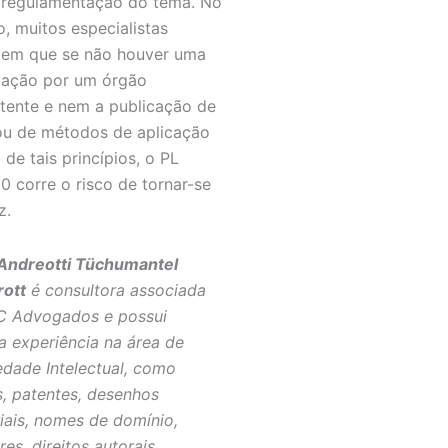
 regulamentação do tema. No
o, muitos especialistas
em que se não houver uma
ização por um órgão
ente e nem a publicação de
ou de métodos de aplicação
 de tais princípios, o PL
0 corre o risco de tornar-se
z.
Andreotti Tüchumantel
ott
é consultora associada
C Advogados e possui
a experiência na área de
edade Intelectual, como
, patentes, desenhos
riais, nomes de domínio,
es, direitos autorais,