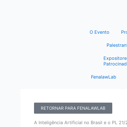
Ir
para
o
conteúdo
O Evento
Pr
Palestran
Expositore
Patrocinad
FenalawLab
RETORNAR PARA FENALAWLAB
A Inteligência Artificial no Brasil e o PL 21