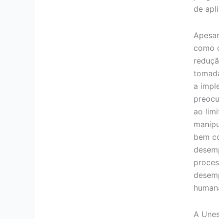
de apl
Apesar
como o
reduçã
tomada
a impl
preocu
ao lim
manipu
bem c
desemp
proces
desemp
human
A Une