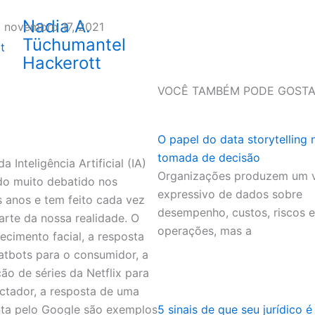
Nadia A.
novembro 17, 2021
Tüchumantel
Hackerott
VOCÊ TAMBÉM PODE GOSTA
O papel do data storytelling 
tomada de decisão
a Inteligência Artificial (IA)
Organizações produzem um 
do muito debatido nos
expressivo de dados sobre
s anos e tem feito cada vez
desempenho, custos, riscos e
arte da nossa realidade. O
operações, mas a
ecimento facial, a resposta
atbots para o consumidor, a
ção de séries da Netflix para
ctador, a resposta de uma
ta pelo Google são exemplos
5 sinais de que seu jurídico é