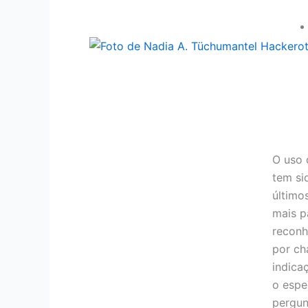
O uso d
tem si
último
mais p
reconh
por ch
indica
o espe
pergun