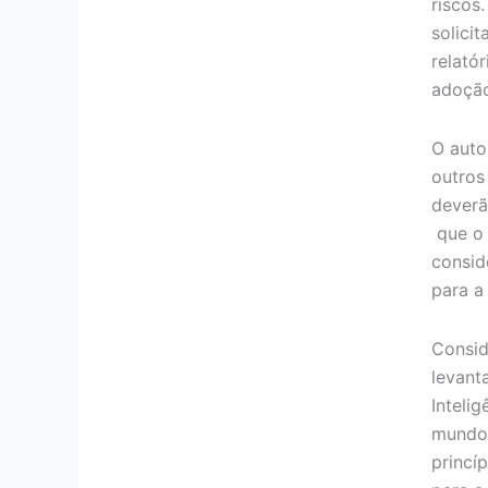
riscos
solici
relató
adoção
O auto
outros
deverã
que o 
consid
para a
Consid
levant
Intelig
mundo,
princí