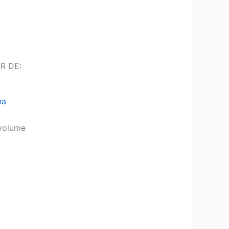
R DE:
na
volume