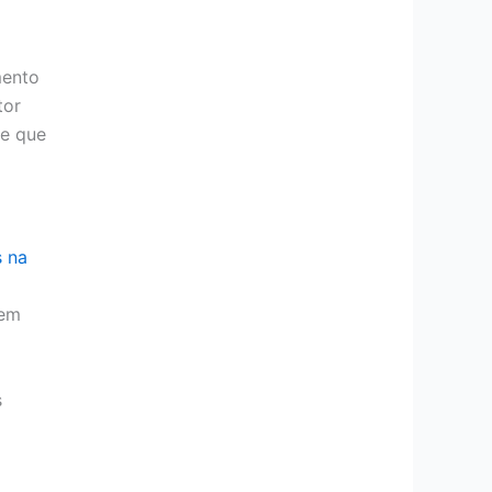
mento
tor
le que
s na
 em
s