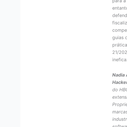
para a
entant
defend
fiscal
compet
guias 
prática
21/202
inefica
Nadia 
Hacker
do HB
extens
Propri
marcas
indust
softwar