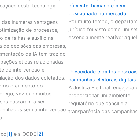
icações desta tecnologia.
eficiente, humano e bem-
posicionado no mercado
Por muito tempo, o departa
 das inúmeras vantagens
jurídico foi visto como um se
timização de processos,
essencialmente reativo: aque
o de falhas e auxílio na
 de decisões das empresas,
ementação da IA tem trazido
pações éticas relacionadas
ite de intervenção e
Privacidade e dados pessoai
lação dos dados coletados,
campanhas eleitorais digitais
omo o aumento do
A Justiça Eleitoral, engajada
rego, vez que muitos
proporcionar um ambiente
sos passaram a ser
regulatório que concilie a
enhados sem a intervenção
transparência das campanha
a.
sco
[1]
e a OCDE
[2]